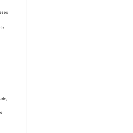
ieses
le
ein,
le