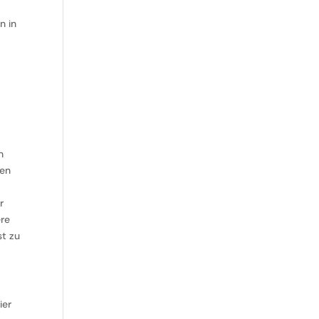
n in
n
nen
r
ere
st zu
ier