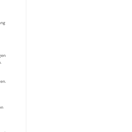
ang
gen
.
gen.
en