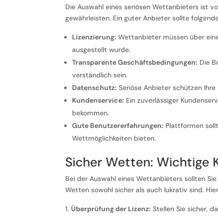
Die Auswahl eines seriösen Wettanbieters ist v
gewährleisten. Ein guter Anbieter sollte folgen
Lizenzierung:
Wettanbieter müssen über eine 
ausgestellt wurde.
Transparente Geschäftsbedingungen:
Die Be
verständlich sein.
Datenschutz:
Seriöse Anbieter schützen Ihre
Kundenservice:
Ein zuverlässiger Kundenservi
bekommen.
Gute Benutzererfahrungen:
Plattformen sollt
Wettmöglichkeiten bieten.
Sicher Wetten: Wichtige K
Bei der Auswahl eines Wettanbieters sollten Sie e
Wetten sowohl sicher als auch lukrativ sind. Hie
Überprüfung der Lizenz:
Stellen Sie sicher, d