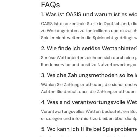
FAQs
1. Was ist OASIS und warum ist es wi
OASIS ist eine zentrale Stelle in Deutschland, d
zu Wettangeboten zu kontrollieren und einzuschrä
Spieler nicht weiter in die Spielsucht gedrängt 
2. Wie finde ich seriöse Wettanbieter
Seriöse Wettanbieter zeichnen sich durch eine 
Kundenservice und positive Nutzerbewertungen a
3. Welche Zahlungsmethoden sollte 
Wählen Sie Zahlungsmethoden, die sicher und we
Achten Sie darauf, dass die Zahlungsmethoden 
4. Was sind verantwortungsvolle Wet
Verantwortungsvolles Wetten bedeutet, ein Bud
einzulegen und informiert zu bleiben über die Sp
5. Wo kann ich Hilfe bei Spielproble