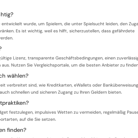
chtig?
ie entwickelt wurde, um Spielern, die unter Spielsucht leiden, den Zug
nken. Es ist wichtig, weil es hilft, sicherzustellen, dass gefährdete
werden.
?
gültige Lizenz, transparente Geschäftsbedingungen, einen zuverlässi
us. Nutzen Sie Vergleichsportale, um die besten Anbieter zu finden
ich wählen?
it verbreitet sind, wie Kreditkarten, eWallets oder Banküberweisun
auch schnellen und sicheren Zugang zu Ihren Geldern bieten.
tpraktiken?
get festzulegen, impulsives Wetten zu vermeiden, regelmäßig Paus
ortarten, auf die Sie setzen.
men finden?