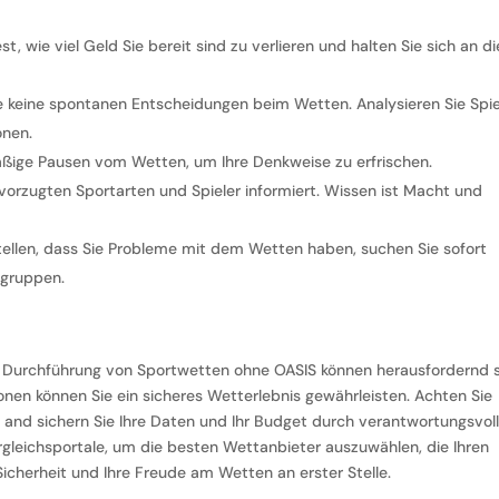
t, wie viel Geld Sie bereit sind zu verlieren und halten Sie sich an d
e keine spontanen Entscheidungen beim Wetten. Analysieren Sie Spie
onen.
ßige Pausen vom Wetten, um Ihre Denkweise zu erfrischen.
evorzugten Sportarten und Spieler informiert. Wissen ist Macht und
ellen, dass Sie Probleme mit dem Wetten haben, suchen Sie sofort
egruppen.
 Durchführung von Sportwetten ohne OASIS können herausfordernd s
onen können Sie ein sicheres Wetterlebnis gewährleisten. Achten Sie
n, and sichern Sie Ihre Daten und Ihr Budget durch verantwortungsvol
gleichsportale, um die besten Wettanbieter auszuwählen, die Ihren
icherheit und Ihre Freude am Wetten an erster Stelle.