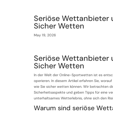
Seriöse Wettanbieter
Sicher Wetten
May 19, 2026
Seriöse Wettanbieter
Sicher Wetten
In der Welt der Online-Sportwetten ist es ents
operieren. In diesem Artikel erfahren Sie, wora
wie Sie sicher wetten können. Wir betrachten 
Sicherheitsaspekte und geben Tipps für eine ve
unterhaltsames Wetterlebnis, ohne sich den Ris
Warum sind seriöse Wetta