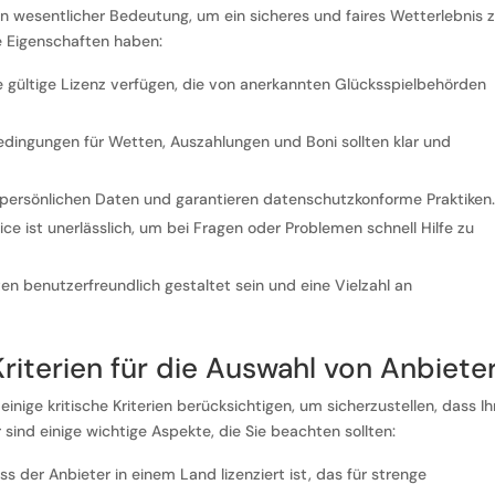
on wesentlicher Bedeutung, um ein sicheres und faires Wetterlebnis 
de Eigenschaften haben:
gültige Lizenz verfügen, die von anerkannten Glücksspielbehörden
dingungen für Wetten, Auszahlungen und Boni sollten klar und
 persönlichen Daten und garantieren datenschutzkonforme Praktiken
ce ist unerlässlich, um bei Fragen oder Problemen schnell Hilfe zu
en benutzerfreundlich gestaltet sein und eine Vielzahl an
riterien für die Auswahl von Anbiete
inige kritische Kriterien berücksichtigen, um sicherzustellen, dass Ih
r sind einige wichtige Aspekte, die Sie beachten sollten:
ass der Anbieter in einem Land lizenziert ist, das für strenge