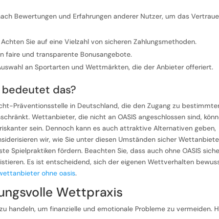
ach Bewertungen und Erfahrungen anderer Nutzer, um das Vertraue
Achten Sie auf eine Vielzahl von sicheren Zahlungsmethoden.
en faire und transparente Bonusangebote.
Auswahl an Sportarten und Wettmärkten, die der Anbieter offeriert.
 bedeutet das?
sucht-Präventionsstelle in Deutschland, die den Zugang zu bestimmte
nschränkt. Wettanbieter, die nicht an OASIS angeschlossen sind, kön
 riskanter sein. Dennoch kann es auch attraktive Alternativen geben,
nsiderisieren wir, wie Sie unter diesen Umständen sicher Wettanbiete
ste Spielpraktiken fördern. Beachten Sie, dass auch ohne OASIS sich
tieren. Es ist entscheidend, sich der eigenen Wettverhalten bewus
wettanbieter ohne oasis
.
tungsvolle Wettpraxis
 zu handeln, um finanzielle und emotionale Probleme zu vermeiden. H