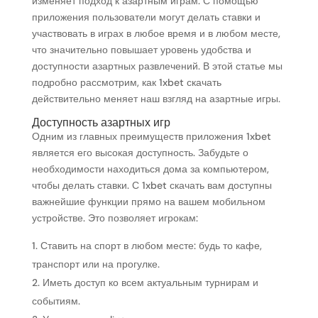
изменяет подход к азартным играм. С помощью
приложения пользователи могут делать ставки и
участвовать в играх в любое время и в любом месте,
что значительно повышает уровень удобства и
доступности азартных развлечений. В этой статье мы
подробно рассмотрим, как 1xbet скачать
действительно меняет наш взгляд на азартные игры.
Доступность азартных игр
Одним из главных преимуществ приложения 1xbet
является его высокая доступность. Забудьте о
необходимости находиться дома за компьютером,
чтобы делать ставки. С 1xbet скачать вам доступны
важнейшие функции прямо на вашем мобильном
устройстве. Это позволяет игрокам:
Ставить на спорт в любом месте: будь то кафе,
транспорт или на прогулке.
Иметь доступ ко всем актуальным турнирам и
событиям.